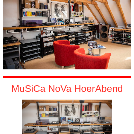
MuSiCa NoVa HoerAbend