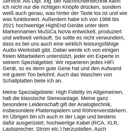
Service: Als Dipl. Ing. der Nachrichtentechnik kann
ich nicht nur die richtigen Knöpfe drücken, sondern
weiß auch genau, was hinter der Taste los ist und wie
was funktioniert. Außerdem habe ich von 1988 bis
2021 hochwertige HighEnd Geräte unter dem
Markennamen MuSiCa NoVa entwickelt, produziert
und weltweit verkauft. So sollte es nicht verwundern,
dass es bei uns auch eine wirklich leistungsfähige
Audio-Werkstatt gibt. Dabei werde ich von einigen
freien Mitarbeitern unterstützt, jeder ein Experte in
seinem Spezialgebiet. Wir reparieren jedes HiFi
Gerät, so es denn gute Gene hat und den Aufwand
mit gutem Ton belohnt. Auch das Waschen von
Schallplatten biete ich an.
Meine Spezialgebiete: High Fidelity im Allgemeinen,
halt die klassische Stereoanlage. Meine ganz
besondere Leidenschaft gilt der Analogtechnik,
insbesondere Plattenspielern und Röhrenverstärkern.
Im Übrigen bin ich auch in der Lage und bestens
dafür ausgerüstet, hochwertige Kabel (RCA, XLR,
Lautsprecher, Strom etc.) herzustellen. Auch