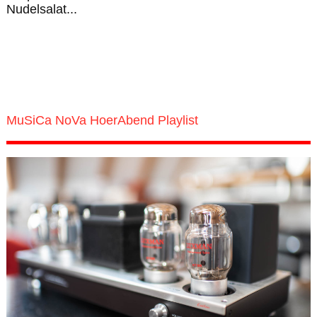
Nudelsalat...
MuSiCa NoVa HoerAbend Playlist